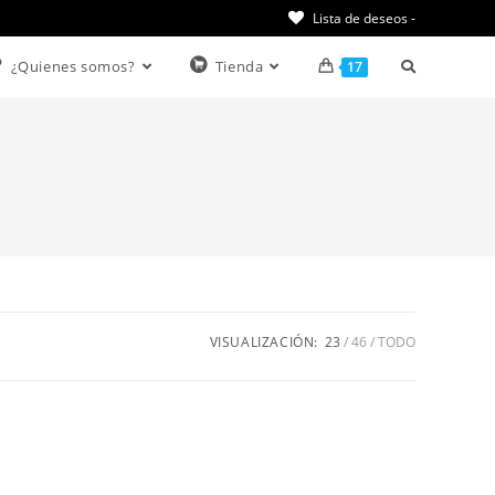
Lista de deseos -
¿Quienes somos?
Tienda
17
VISUALIZACIÓN:
23
46
TODO