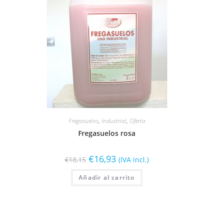
Fregasuelos
,
Industrial
,
Oferta
Fregasuelos rosa
€
16,93
€
18,15
(IVA incl.)
Añadir al carrito